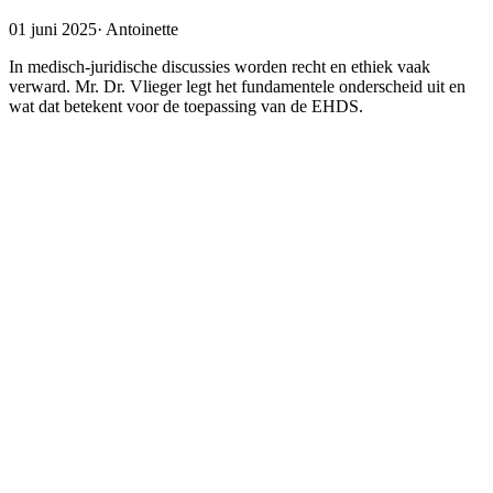
01 juni 2025
·
Antoinette
In medisch-juridische discussies worden recht en ethiek vaak
verward. Mr. Dr. Vlieger legt het fundamentele onderscheid uit en
wat dat betekent voor de toepassing van de EHDS.
Is ethiek hoger? Of juist het recht?
Voor een goed begrip van ons rechtssysteem en de vraag wat de
EHDS ons gaat brengen, is het belangrijk om een scherp
onderscheid te maken tussen recht en ethiek. Moraal is de vraag of
we iets juist vinden en de onderbouwing daarvan is ethiek (al
worden ze ook samen aangeduid als ethiek). Het is dus een
beargumenteerd waardeoordeel. Het recht daarentegen is het geheel
van regels die bepalen wat we wel of niet mogen doen. Sommigen
vinden dat ethiek
hoger
staat dan het recht, belangrijker is,
waardevoller. Anderen vinden dat ethiek gewoon maar een mening
is, terwijl het recht door de meerderheid van de samenleving via het