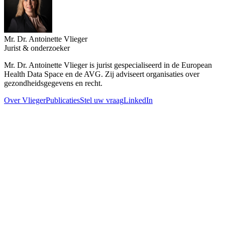
Mr. Dr. Antoinette Vlieger
Jurist & onderzoeker
Mr. Dr. Antoinette Vlieger is jurist gespecialiseerd in de European
Health Data Space en de AVG. Zij adviseert organisaties over
gezondheidsgegevens en recht.
Over Vlieger
Publicaties
Stel uw vraag
LinkedIn
13 april 2026
Lang leve AI, zegt AI!
Zijn banen in gevaar door AI? Antoinette Vlieger vroeg aan AI zelf
welke taken ze overneemt, wat het bijdraagt, en welke ruimte er dan
overblijft voor menselijkheid in de zorg.
10 juni 2025
De rechtsstaat voor medisch wetenschappers