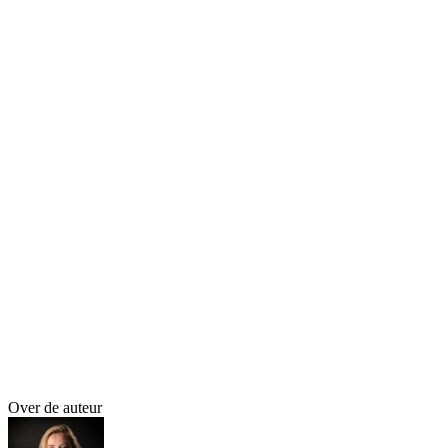
data beter zou zijn, maar zodra de EHDS van kracht is, bepaalt deze
Europese wet dat een
opt-out
voldoende is. Juristen die uitleggen
wat in de wet staat, krijgen weleens het verwijt dat wat zij schrijven
onethisch is. Maar zij doen geen uitspraak over ethiek, ze leggen
alleen uit hoe bepaalde regels (waarschijnlijk of zeker) gelezen
moeten worden.
Dit vond het Europees parlement er dus van
Ethiek wordt dus gebruikt om open normen in te vullen. Daarnaast
is het een argument bij het schrijven van nieuwe wetten. Dit geldt
evengoed voor de wetgevers in Brussel. Alle inwoners van Europa
zijn weleens patiënt. Zij hebben gezamenlijk gestemd wie er plaats
mag nemen in het Europees Parlement. Aldaar is recentelijk besloten
dat een opt-out voldoende is. Kennelijk vond de meerderheid dit
ethisch.
Over de auteur