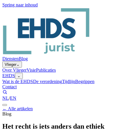
Spring naar inhoud
Diensten
Blog
Vlieger
⌄
Over Vlieger
Visie
Publicaties
EHDS
⌄
Wat is de EHDS
De verordening
Tijdlijn
Begrippen
Contact
NL
/
EN
←
Alle artikelen
Blog
Het recht is iets anders dan ethiek