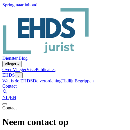
Spring naar inhoud
Diensten
Blog
Vlieger
⌄
Over Vlieger
Visie
Publicaties
EHDS
⌄
Wat is de EHDS
De verordening
Tijdlijn
Begrippen
Contact
NL
/
EN
Contact
Neem contact op