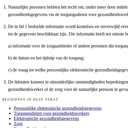
Natuurlijke personen hebben het recht om, onder meer door middel 
gezondheidsgegevens via de toegangsdienst voor gezondheidswerker
De in lid 1 bedoelde informatie wordt kosteloos en onverwijld ver
tot de gegevens beschikbaar zijn. Die informatie heeft ten minste b
a) informatie over de zorgaanbieder of andere personen die toega
b) de datum en het tijdstip van de toegang;
c) de vraag tot welke persoonlijke elektronische gezondheidsgegev
De lidstaten kunnen in uitzonderlijke omstandigheden beperkingen o
gezondheidswerker of de zorg voor de natuurlijke persoon in geva
BEGRIPPEN IN DEZE TEKST
Persoonlijke elektronische gezondheidsgegevens
Toegangsdienst voor gezondheidswerkers
Elektronische gezondheidsgegevens
Zorg