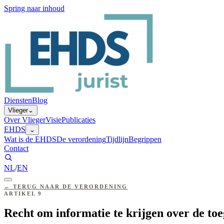
Spring naar inhoud
Diensten
Blog
Vlieger
⌄
Over Vlieger
Visie
Publicaties
EHDS
⌄
Wat is de EHDS
De verordening
Tijdlijn
Begrippen
Contact
NL
/
EN
←
TERUG NAAR DE VERORDENING
ARTIKEL
9
Recht om informatie te krijgen over de toe