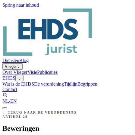
Spring naar inhoud
Diensten
Blog
Vlieger
⌄
Over Vlieger
Visie
Publicaties
EHDS
⌄
Wat is de EHDS
De verordening
Tijdlijn
Begrippen
Contact
NL
/
EN
←
TERUG NAAR DE VERORDENING
ARTIKEL
28
Beweringen