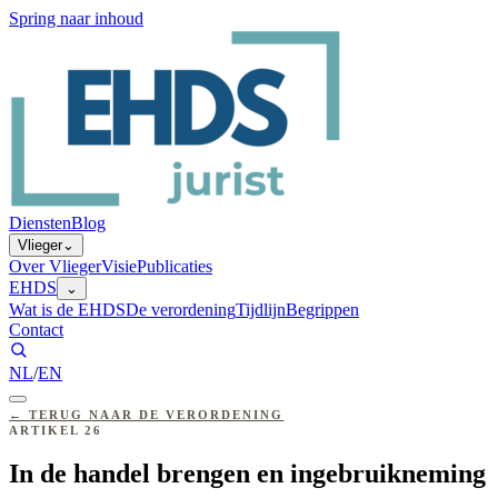
Spring naar inhoud
Diensten
Blog
Vlieger
⌄
Over Vlieger
Visie
Publicaties
EHDS
⌄
Wat is de EHDS
De verordening
Tijdlijn
Begrippen
Contact
NL
/
EN
←
TERUG NAAR DE VERORDENING
ARTIKEL
26
In de handel brengen en ingebruikneming