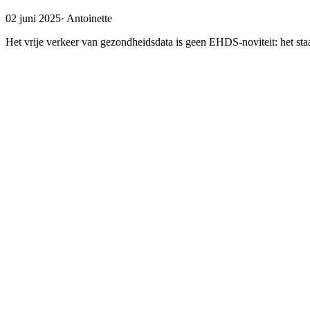
02 juni 2025
·
Antoinette
Het vrije verkeer van gezondheidsdata is geen EHDS-noviteit: het staa
Mijn data in mijn land?
De EHDS staat voor European Health Data Space; een Europese ruimte
Dat dit de kern is, lijkt veelal niet te worden begrepen. Het Minis
grensoverschrijdende zorg. Privacy activisten stellen dat wetenschapp
zeldzame ziektes, ze hun werk eigenlijk alleen goed kunnen doen als
kunnen opvragen voor hun onderzoek. Wat beide partijen echter over he
Europees recht over data
Een van de doelstellingen van de EHDS is: het vrije verkeer van gezo
artikel 1
↗
van de AVG: “Het vrije verkeer van persoonsgegevens in 
verwerking van persoonsgegevens.” De AVG is alleen van toepassing o