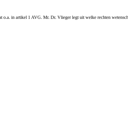
t o.a. in artikel 1 AVG. Mr. Dr. Vlieger legt uit welke rechten wetens
 waarbinnen gezondheidsdata vrijelijk kunnen stromen, gelijk aan het
terie van VWS noemt de EHDS een accelerator voor de
nationale
beleidsage
elijk onderzoek belangrijk is, maar dat "onze" data niet de grens over 
 data uit verschillende landen kunnen worden gebruikt. Daarom verwelk
t hoofd zien, is dat er juridisch gezien allang een vrij verkeer van g
ndheidsgegevens ondersteunen. Er staat “ondersteunen” want dit vrije v
de Unie wordt noch beperkt noch verboden om redenen die verband hou
p persoonsgegevens (waarbij men redelijkerwijs kan achterhalen over 