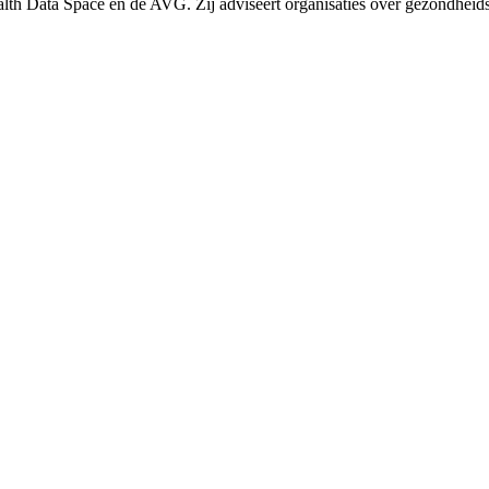
ealth Data Space en de AVG. Zij adviseert organisaties over gezondheid
et worden gestraft voor zijn werk, heeft een geheimhoudingsplicht en 
escherming
nsbescherming aan te stellen, maar ook om alle omstandigheden te creër
urige lezing wijst anders: de Commissie bakent de reikwijdte af, maar 