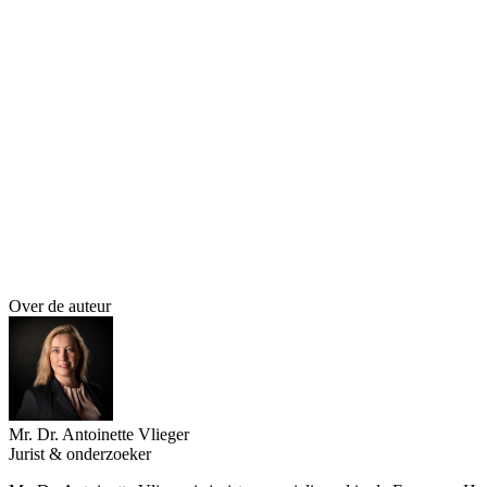
ondersteunt hetgeen nu onvoldoende van de grond komt. Ook daarvoor 
uit Italië juist moeilijk. Nota bene; ook subsidie-ontvangers zoals 
Nederlandse markt te betreden. Wat dat betreft is het goed als gezond
verkeersbepalingen ook van toepassing zijn op privaatrechtelijke organi
Nationale vereisten die het vrije verkeer hinderen, zijn onverbindend.
Kortom: EHDS is accelerator van de
Euro
De EHDS brengt ons veel nieuws, zoals een data-vergunning. Er zijn
stelt, is de EHDS dus absoluut
geen
accelerator voor de Nederlandse g
de EHDS juist niet bedoeld is om de nationale agenda's te ondersteun
Over de auteur
Mr. Dr. Antoinette Vlieger
Jurist & onderzoeker