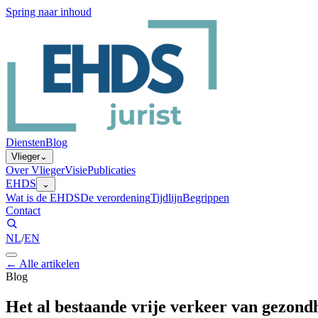
Spring naar inhoud
Diensten
Blog
Vlieger
⌄
Over Vlieger
Visie
Publicaties
EHDS
⌄
Wat is de EHDS
De verordening
Tijdlijn
Begrippen
Contact
NL
/
EN
←
Alle artikelen
Blog
Het al bestaande vrije verkeer van gezond