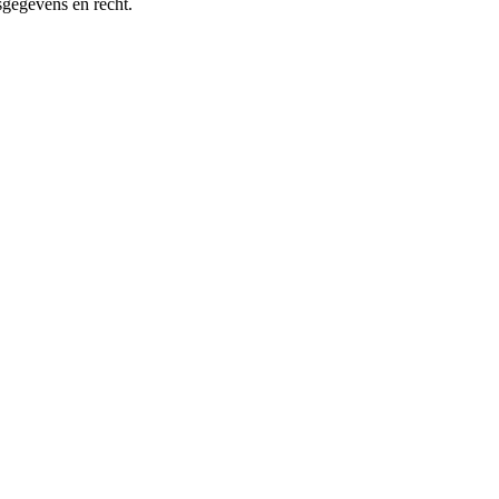
sgegevens en recht.
mag geen tweede pet dragen die met zijn rol botst.
en zodat deze zijn taken echt kan uitvoeren. Deel 1 over de positie
schrapt het arrest niet.