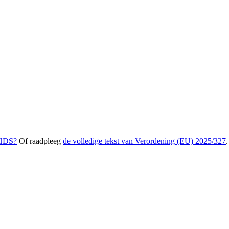
tenschap: als een onderzoeker een excessieve hoeveelheid gezondheid
t het de kernprincipes van de AVG schendt , de toetsing door de ethisc
 en wetenschappen. Als de wetgever ‘wetenschap’ gaat definiëren op basi
e gebruik van gegevens; hij mag niet het monopolie hebben op het bepale
ande wettelijke kaders (AVG, EHDS) om naleving te garanderen. Meer 
EHDS?
Of raadpleeg
de volledige tekst van Verordening (EU) 2025/327
.