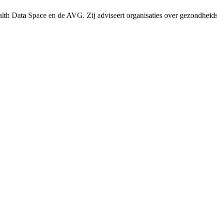
ealth Data Space en de AVG. Zij adviseert organisaties over gezondheid
eert de interne datamarkt, passeert de ACM en creëert een niet- onaf
ig heeft
j de Staat zichzelf boetes oplegt. Zonder eigen rechtspersoonlijkhe
or.
mt. Mr. Dr. Vlieger legt uit wat dat juridisch betekent — voor de H