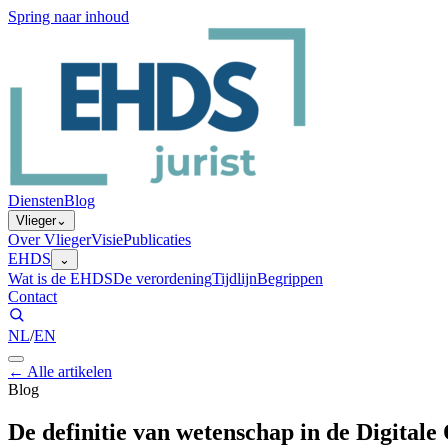
Spring naar inhoud
Diensten
Blog
Vlieger
⌄
Over Vlieger
Visie
Publicaties
EHDS
⌄
Wat is de EHDS
De verordening
Tijdlijn
Begrippen
Contact
NL
/
EN
←
Alle artikelen
Blog
De definitie van wetenschap in de Digital