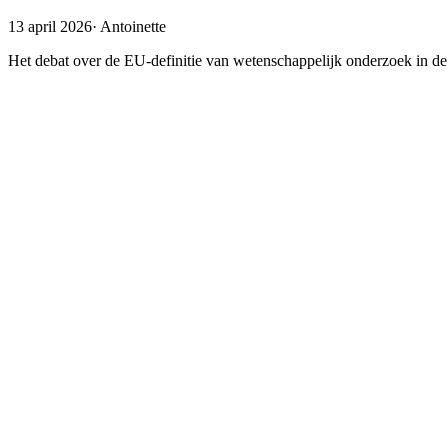
13 april 2026
·
Antoinette
Het debat over de EU-definitie van wetenschappelijk onderzoek in de Di
Debat over de Digitale Omnibus
Er is een nieuw debat gaande rond de voorgestelde
Digitale Omnibus
onderzoek’ zou moeten definiëren. In een
artikel
↗
bekritiseert Evert-
formulering van de EC waardeer, ben ik het fundamenteel oneens met z
naleven van “toepasselijke regelgeving” en “algemeen aanvaarde norm
van twee zeer verschillende zaken. Hieronder leggen we uit waarom de 