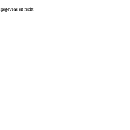
sgegevens en recht.
hankelijke toezichthouder.
id en los van VWS is de GDA niet de onafhankelijke HDAB die de
DAB zelf en voor wie bezwaar wil maken.