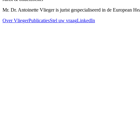
Mr. Dr. Antoinette Vlieger is jurist gespecialiseerd in de European H
Over Vlieger
Publicaties
Stel uw vraag
LinkedIn
18 juni 2026
Feedback op wetsvoorstel Uitvoeringswet EHDS
De Uitvoeringswet EHDS (Wet GIS) is in strijd met EU-recht. VWS neg
12 juni 2026
Wet-GIS: waarom de HDAB rechtspersoonlijkheid nod
De Conceptwet-GIS (over de EHDS) creëert een toezichthouder waarbi
EHDS vereist. Dit artikel legt uit waarom — en stelt een alternatief vo
24 mei 2026
De HDAB neemt bestuursbesluiten: wat zijn dat?
Wie HDAB wordt, wordt een bestuursorgaan dat bestuursbesluiten nee