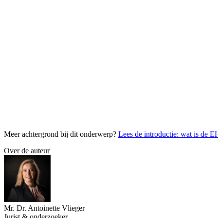
Andere regels volstaan
We beschikken over voldoende instrumenten om te sturen op
goede
we
de bewering “dit is geen wetenschap”. Het moet worden stopgezet omda
financieringscriteria van instanties zoals ZonMw of Horizon Europe.
Academische vrijheid
Artikel 13 van het EU-Handvest garandeert de vrijheid van de kunsten
academische vrijheid aan te tasten. De staat reguleert het rechtmatig
Laten we de definities neutraal houden en ons baseren op de besta
Meer achtergrond bij dit onderwerp?
Lees de introductie: wat is de 
Over de auteur
Mr. Dr. Antoinette Vlieger
Jurist & onderzoeker