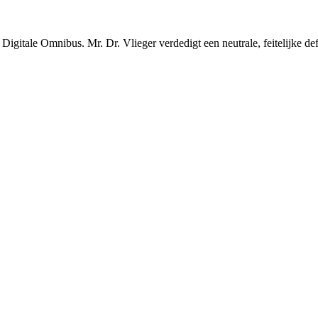
gitale Omnibus. Mr. Dr. Vlieger verdedigt een neutrale, feitelijke defi
↗
van de EU, die het datarecht integraal moet verbeteren. Nieuw onde
Ben van Veen de door de Europese Commissie voorgestelde definitie scher
ijn voorgestelde oplossing. Hij betoogt dat een definitie van wetensch
en voor onderzoeksintegriteit”, om “goede wetenschap van slechte wet
definitie van ‘wetenschappelijk onderzoek’ juist kort en feitelijk moet 